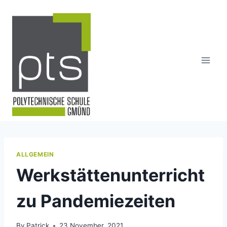
Skip
to
content
ALLGEMEIN
Werkstättenunterricht
zu Pandemiezeiten
By
Patrick
23 November, 2021