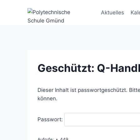
Skip
to
Aktuelles
Kal
content
Geschützt: Q-Hand
Dieser Inhalt ist passwortgeschützt. Bit
können.
Passwort:
Aufrufe:
449