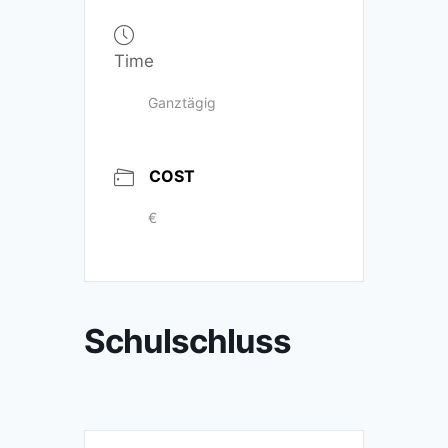
Time
Ganztägig
COST
€
Schulschluss