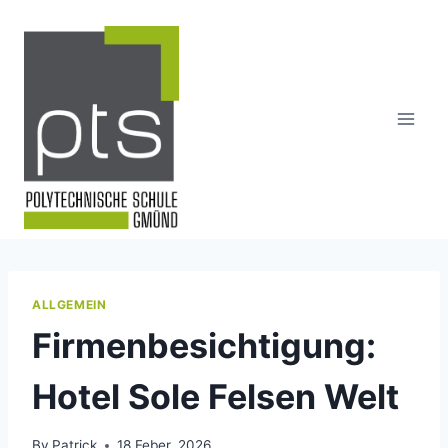
Skip
to
content
ALLGEMEIN
Firmenbesichtigung:
Hotel Sole Felsen Welt
By
Patrick
18 Feber, 2026